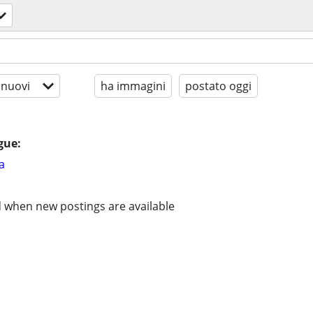
 nuovi
ha immagini
postato oggi
gue:
a
d when new postings are available