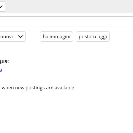
 nuovi
ha immagini
postato oggi
gue:
a
d when new postings are available