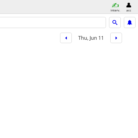
interv.
acc
Thu, Jun 11